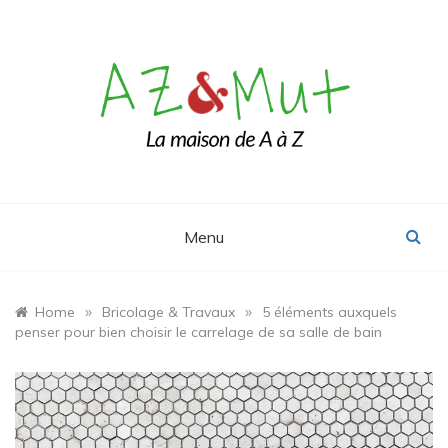
Skip
to
content
Le blog Maison, Déco & Design
AZ&Mut
Menu
»
»
Home
Bricolage & Travaux
5 éléments auxquels
penser pour bien choisir le carrelage de sa salle de bain