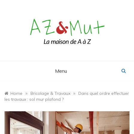
Skip
to
content
Le blog Maison, Déco & Design
AZ&Mut
Menu
»
»
Home
Bricolage & Travaux
Dans quel ordre effectuer
les travaux : sol mur plafond ?