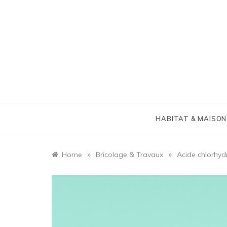
Skip
to
content
HABITAT & MAISON
»
»
Home
Bricolage & Travaux
Acide chlorhydr