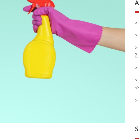
A
>
>
>
?
>
>
ré
>
S