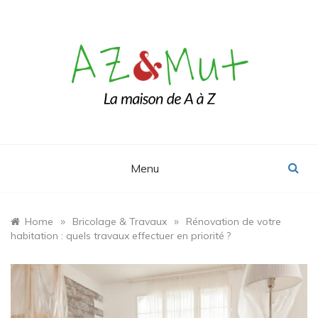
Skip
to
content
Le blog Maison, Déco & Design
AZ&Mut
Menu
»
»
Home
Bricolage & Travaux
Rénovation de votre
habitation : quels travaux effectuer en priorité ?