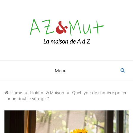
Skip
to
content
Le blog Maison, Déco & Design
AZ&Mut
Menu
»
»
Home
Habitat & Maison
Quel type de chatière poser
sur un double vitrage ?