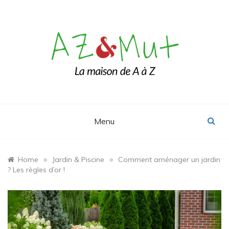
Skip
to
content
Le blog Maison, Déco & Design
AZ&Mut
Menu
»
»
Home
Jardin & Piscine
Comment aménager un jardin
? Les règles d’or !