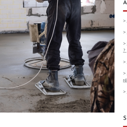
A
>
>
>
?
>
>
ré
>
S