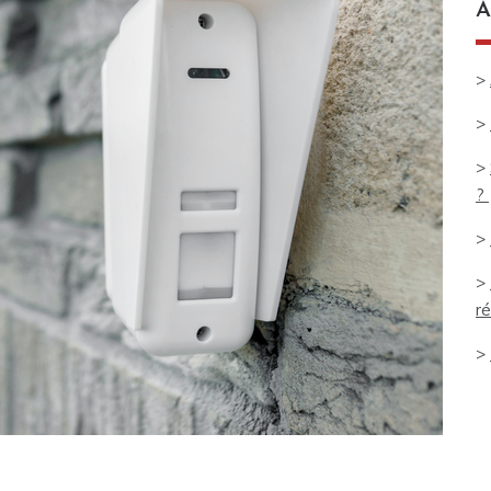
A
>
>
>
?
>
>
ré
>