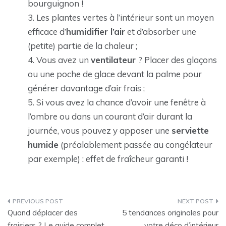
bourguignon !
Les plantes vertes à l’intérieur sont un moyen
efficace d’
humidifier l’air
et d’absorber une
(petite) partie de la chaleur ;
Vous avez un
ventilateur
? Placer des glaçons
ou une poche de glace devant la palme pour
générer davantage d’air frais ;
Si vous avez la chance d’avoir une fenêtre à
l’ombre ou dans un courant d’air durant la
journée, vous pouvez y apposer une
serviette
humide
(préalablement passée au congélateur
par exemple) : effet de fraîcheur garanti !
Navigation
Quand déplacer des
5 tendances originales pour
de
fraisiers ? Le guide complet
votre déco d’intérieur