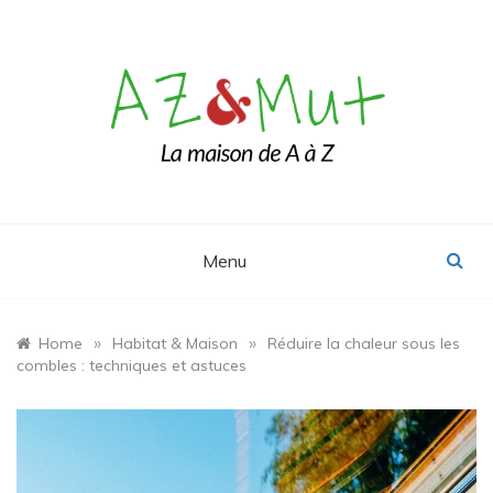
Skip
to
content
Le blog Maison, Déco & Design
AZ&Mut
Menu
»
»
Home
Habitat & Maison
Réduire la chaleur sous les
combles : techniques et astuces