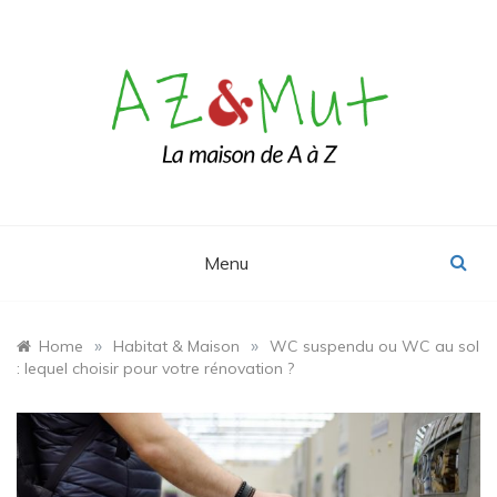
Skip
to
content
Le blog Maison, Déco & Design
AZ&Mut
Menu
»
»
Home
Habitat & Maison
WC suspendu ou WC au sol
: lequel choisir pour votre rénovation ?