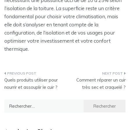
nécessitant une puissance accrue de 10 à 25% selon
l’isolation de la toiture. La superficie reste un critère
fondamental pour choisir votre climatisation, mais
elle doit s’analyser en tenant compte de la
configuration, de l’isolation et de vos usages pour
optimiser votre investissement et votre confort
thermique.
Navigation
Quels produits utiliser pour
Comment réparer un cuir
de
nourrir et assouplir le cuir ?
très sec et craquelé ?
l’article
Rechercher :