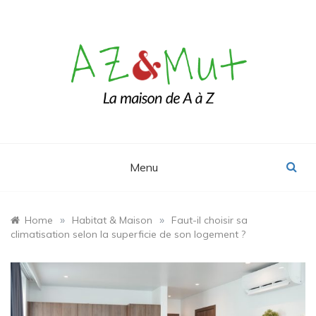
Skip
to
content
Le blog Maison, Déco & Design
AZ&Mut
Menu
»
»
Home
Habitat & Maison
Faut-il choisir sa
climatisation selon la superficie de son logement ?