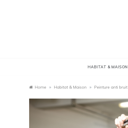
Skip
to
content
HABITAT & MAISON
»
»
Home
Habitat & Maison
Peinture anti brui