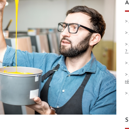
A
>
>
>
?
>
>
ré
>
S