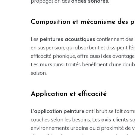
propagation des
ondes sonores
.
Composition et mécanisme des pe
Les
peintures acoustiques
contiennent des
en suspension, qui absorbent et dissipent l’é
efficacité phonique, offre aussi des avantage
Les
murs
ainsi traités bénéficient d’une dou
saison.
Application et efficacité
L’
application peinture
anti bruit se fait com
couches selon les besoins. Les
avis clients
so
environnements urbains ou à proximité de voi