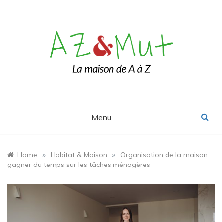
Skip
to
content
Le blog Maison, Déco & Design
AZ&Mut
Menu
»
»
Home
Habitat & Maison
Organisation de la maison :
gagner du temps sur les tâches ménagères