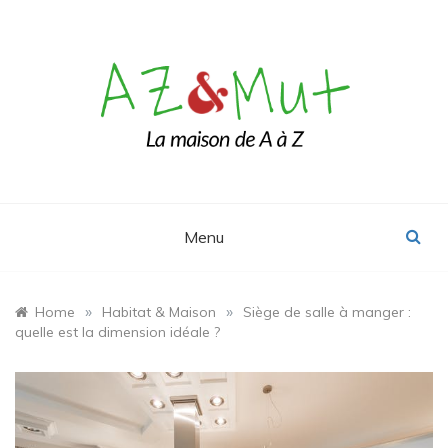
Skip
to
content
Le blog Maison, Déco & Design
AZ&Mut
Menu
»
»
Home
Habitat & Maison
Siège de salle à manger :
quelle est la dimension idéale ?