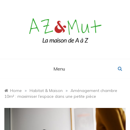
Skip
to
content
Le blog Maison, Déco & Design
AZ&Mut
Menu
»
»
Home
Habitat & Maison
Aménagement chambre
10m² : maximiser l’espace dans une petite pièce